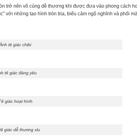
òn trở nên vô cùng dễ thương khi được đưa vào phong cách ho
c” với những tạo hình tròn trịa, biểu cảm ngộ nghĩnh và phối m
Ảnh tê giác chibi
nh tê giác đáng yêu
Tê giác hoạt hình
tê giác dễ thương xỉu