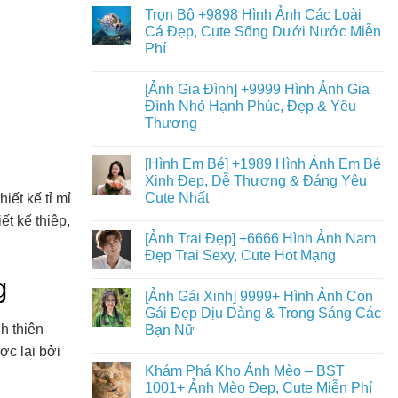
Trọn Bộ +9898 Hình Ảnh Các Loài
Cá Đẹp, Cute Sống Dưới Nước Miễn
Phí
[Ảnh Gia Đình] +9999 Hình Ảnh Gia
Đình Nhỏ Hạnh Phúc, Đẹp & Yêu
Thương
[Hình Em Bé] +1989 Hình Ảnh Em Bé
Xinh Đẹp, Dễ Thương & Đáng Yêu
Cute Nhất
iết kế tỉ mỉ
ết kế thiệp,
[Ảnh Trai Đẹp] +6666 Hình Ảnh Nam
Đẹp Trai Sexy, Cute Hot Mạng
g
[Ảnh Gái Xinh] 9999+ Hình Ảnh Con
Gái Đẹp Dịu Dàng & Trong Sáng Các
h thiên
Bạn Nữ
ợc lại bởi
Khám Phá Kho Ảnh Mèo – BST
1001+ Ảnh Mèo Đẹp, Cute Miễn Phí