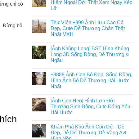
Hiếm Ngoài Đời Thật Xem Ngay Kẻo
hừng chỉ có
Lỡ
Thư Viện +999 Ảnh Hưu Cao Cổ
u. Đừng bỏ
Đẹp, Cute Dễ Thương Chân Thật
Nhất MXH
[Ảnh Khủng Long] BST Hình Khủng
Long 3D Sống Động, Dễ Thương &
Ngầu
+8888 Ảnh Con Bò Đẹp, Sống Động,
Hình Ảnh Bò Dễ Thương Hài Hước
Nhất
[Ảnh Con Heo] Hình Lợn Đời
Thương Sinh Động, Cute Đáng Yêu
Hài Hước
hích
Khám Phá Kho Ảnh Con Dê – Dê
Đẹp, Dê Dễ Thương, Dê Vàng Avt,
Hình Nền