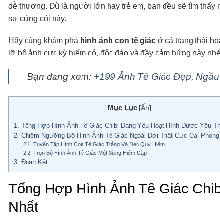
dễ thương. Dù là người lớn hay trẻ em, bạn đều sẽ tìm thấy n
sự cứng cỏi này.
Hãy cùng khám phá
hình ảnh con tê giác
ở cả trạng thái h
lỡ bộ ảnh cực kỳ hiếm có, độc đáo và đầy cảm hứng này nhé
Bạn đang xem:
+199 Ảnh Tê Giác Đẹp, Ngầu
Mục Lục
[
Ẩn
]
1.
Tổng Hợp Hình Ảnh Tê Giác Chibi Đáng Yêu Hoạt Hình Được Yêu Th
2.
Chiêm Ngưỡng Bộ Hình Ảnh Tê Giác Ngoài Đời Thật Cực Oai Phong
2.1.
Tuyển Tập Hình Con Tê Giác Trắng Và Đen Quý Hiếm
2.2.
Trọn Bộ Hình Ảnh Tê Giác Một Sừng Hiếm Gặp
3.
Đoạn Kết
Tổng Hợp Hình Ảnh Tê Giác Chib
Nhất