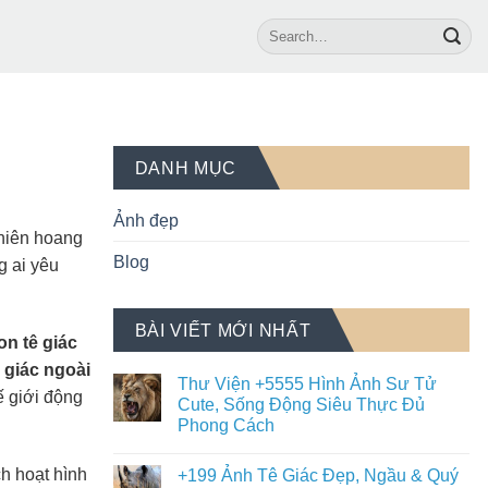
DANH MỤC
Ảnh đẹp
nhiên hoang
Blog
g ai yêu
BÀI VIẾT MỚI NHẤT
on tê giác
 giác ngoài
Thư Viện +5555 Hình Ảnh Sư Tử
ế giới động
Cute, Sống Động Siêu Thực Đủ
Phong Cách
h hoạt hình
+199 Ảnh Tê Giác Đẹp, Ngầu & Quý