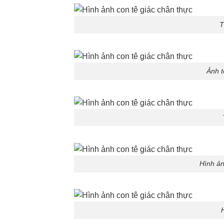
T
Ảnh t
Hình ản