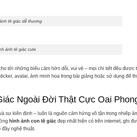
ảnh tê giác dễ thương
nh ảnh tê giác cute
o tới những biểu cảm hờn dỗi, vui vẻ – mọi chi tiết đều được th
cker, avatar, ảnh minh họa trong bài giảng hoặc sử dụng để thi
iác Ngoài Đời Thật Cực Oai Phon
và sự kiên định – luôn là nguồn cảm hứng vô tận trong nhiếp ản
hững
hình ảnh con tê giác
đẹp nhất hiện có trên internet, ghi đư
 đầy nghệ thuật.