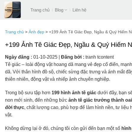
Bỏ
Trang chủ
Blog
Liên hệ
qua
nội
dung
Trang chủ
>
Ảnh đẹp
>
+199 Ảnh Tê Giác Đẹp, Ngầu & Quý Hiếm N
+199 Ảnh Tê Giác Đẹp, Ngầu & Quý Hiếm N
Ngày đăng :
01-10-2025
|
Đăng bởi :
tranh tcontent
Tê giác – loài động vật hoang dã mang vẻ đẹp cổ điển, mạnh
dã. Với thân hình đồ sộ, chiếc sừng đặc trưng và ánh mắt đ
thiên nhiên, động vật và nhiếp ảnh chuyên nghiệp.
Trong bộ sưu tập hơn
199 hình ảnh tê giác
dưới đây, bạn s
non mới sinh, đến những bức
ảnh tê giác trưởng thành oai
đời thực
, chất lượng cao, phù hợp để làm hình nền, tư liệu 
vật.
Không dừng lại ở đó, chúng tôi còn gửi đến bạn một số
hình 