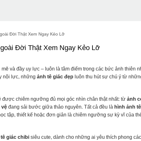
goài Đời Thật Xem Ngay Kẻo Lỡ
goài Đời Thật Xem Ngay Kẻo Lỡ
 mẽ và đầy uy lực – luôn là tâm điểm trong các bức ảnh thiên 
ầy nội lực, những
ảnh tê giác đẹp
luôn thu hút sự chú ý từ nhữn
ẽ được chiêm ngưỡng đủ mọi góc nhìn chân thật nhất: từ
ảnh c
 vệ
đang sải bước giữa thảo nguyên. Tất cả đều là
hình ảnh tê
học tập, thiết kế hoặc đơn giản là chiêm ngưỡng sự kỳ vĩ của th
tê giác chibi
siêu cute, dành cho những ai yêu thích phong các