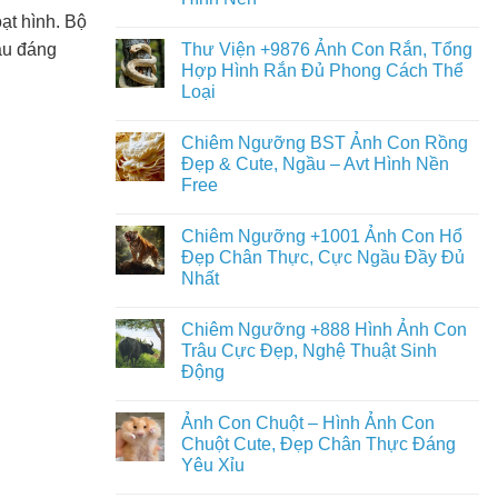
ạt hình. Bộ
àu đáng
Thư Viện +9876 Ảnh Con Rắn, Tổng
Hợp Hình Rắn Đủ Phong Cách Thể
Loại
Chiêm Ngưỡng BST Ảnh Con Rồng
Đẹp & Cute, Ngầu – Avt Hình Nền
Free
Chiêm Ngưỡng +1001 Ảnh Con Hổ
Đẹp Chân Thực, Cực Ngầu Đầy Đủ
Nhất
Chiêm Ngưỡng +888 Hình Ảnh Con
Trâu Cực Đẹp, Nghệ Thuật Sinh
Động
Ảnh Con Chuột – Hình Ảnh Con
Chuột Cute, Đẹp Chân Thực Đáng
Yêu Xỉu