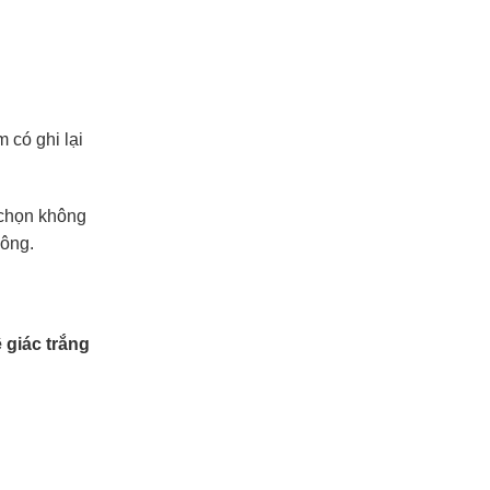
 có ghi lại
 chọn không
hông.
ê giác trắng