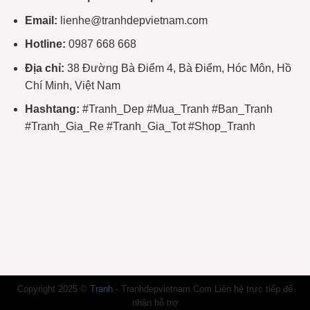
Email:
lienhe@tranhdepvietnam.com
Hotline:
0987 668 668
Địa chỉ:
38 Đường Bà Điểm 4, Bà Điểm, Hóc Môn, Hồ
Chí Minh, Việt Nam
Hashtang:
#Tranh_Dep #Mua_Tranh #Ban_Tranh
#Tranh_Gia_Re #Tranh_Gia_Tot #Shop_Tranh
888VI
NK88
AA88
3WIN
99VIP
888TOP
Betvip
Copyright 2025 ©
Tranh
- Tranhdepvietnam.Com Liên hệ trực tiếp để
nhận hỗ trợ