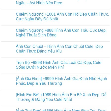
Ngầu – Avt Hình Nền Free
Chiêm Ngưỡng +1001 Ảnh Con Hổ Đẹp Chân Thực,
Cực Ngầu Đầy Đủ Nhất
Chiêm Ngưỡng +888 Hình Ảnh Con Trâu Cực Đẹp,
Nghệ Thuật Sinh Động
Ảnh Con Chuột – Hình Ảnh Con Chuột Cute, Đẹp
Chân Thực Đáng Yêu Xỉu
Trọn Bộ +9898 Hình Ảnh Các Loài Cá Đẹp, Cute
Sống Dưới Nước Miễn Phí
[Ảnh Gia Đình] +9999 Hình Ảnh Gia Đình Nhỏ Hạnh
Phúc, Đẹp & Yêu Thương
[Hình Em Bé] +1989 Hình Ảnh Em Bé Xinh Đẹp, Dễ
Thương & Đáng Yêu Cute Nhất
[Ảnh Trai Đẹp] +6666 Hình Ảnh Nam Đẹp Trai Sexy,