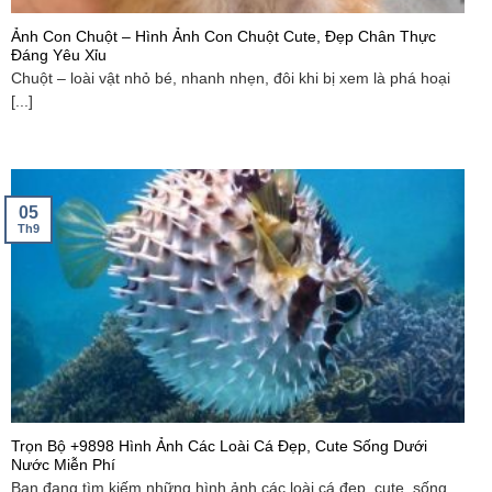
Ảnh Con Chuột – Hình Ảnh Con Chuột Cute, Đẹp Chân Thực
Đáng Yêu Xỉu
Chuột – loài vật nhỏ bé, nhanh nhẹn, đôi khi bị xem là phá hoại
[...]
05
Th9
Trọn Bộ +9898 Hình Ảnh Các Loài Cá Đẹp, Cute Sống Dưới
Nước Miễn Phí
Bạn đang tìm kiếm những hình ảnh các loài cá đẹp, cute, sống