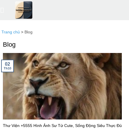
Bỏ
qua
nội
dung
Trang chủ
>
Blog
Blog
02
Th10
Thư Viện +5555 Hình Ảnh Sư Tử Cute, Sống Động Siêu Thực Đủ