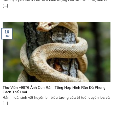
Nếu bạn yêu thích loài dê – biểu tượng của sự hiền hòa, bền bỉ
[...]
16
Th9
Thư Viện +9876 Ảnh Con Rắn, Tổng Hợp Hình Rắn Đủ Phong
Cách Thể Loại
Rắn – loài sinh vật huyền bí, biểu tượng của trí tuệ, quyền lực và
[...]