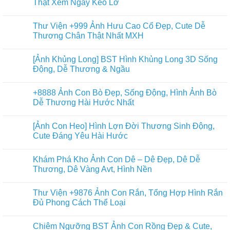
Thật Xem Ngay Kẻo Lỡ
Thư Viện +999 Ảnh Hưu Cao Cổ Đẹp, Cute Dễ
Thương Chân Thật Nhất MXH
[Ảnh Khủng Long] BST Hình Khủng Long 3D Sống
Động, Dễ Thương & Ngầu
+8888 Ảnh Con Bò Đẹp, Sống Động, Hình Ảnh Bò
Dễ Thương Hài Hước Nhất
[Ảnh Con Heo] Hình Lợn Đời Thương Sinh Động,
Cute Đáng Yêu Hài Hước
Khám Phá Kho Ảnh Con Dê – Dê Đẹp, Dê Dễ
Thương, Dê Vàng Avt, Hình Nền
Thư Viện +9876 Ảnh Con Rắn, Tổng Hợp Hình Rắn
Đủ Phong Cách Thể Loại
Chiêm Ngưỡng BST Ảnh Con Rồng Đẹp & Cute,